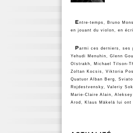
E
ntre-temps, Bruno Mons
en jouant du violon, en écr
P
armi ces derniers, ses 
Yehudi Menuhin
,
Glenn Gou
Oïstrakh
, Michael Tilson-
Zoltan Kocsis, Viktoria Po
Quatuor Alban Berg,
Sviato
Rojdestvensky
,
Valeriy So
Marie-Claire Alain, Alekse
Arod, Klaus Mäkelä lui ont