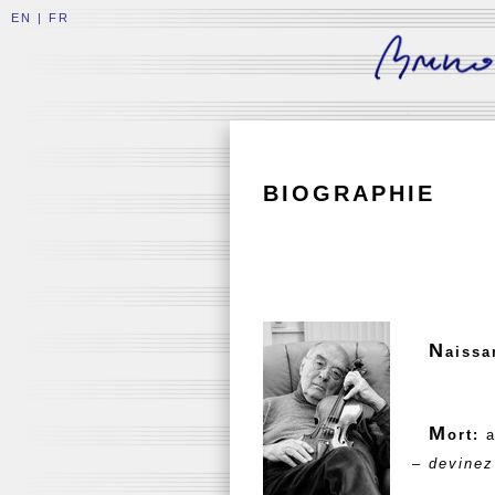
EN
|
FR
BIOGRAPHIE
N
aiss
M
ort:
a
– devinez